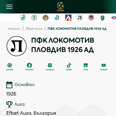
овини
|
|
ПФК ЛОКОМОТИВ ПЛОВДИВ 1926 АД
Начало
efbet Лига
ПФК ЛОКОМОТИВ
лубове
ПЛОВДИВ 1926 АД
ласиране
рограма
Основан:
ентъзи
1926
онтакти
Лига:
Еfbet Лига, България