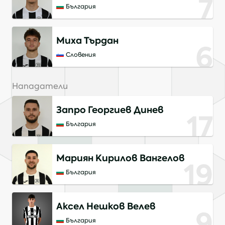
7
България
Миха Търдан
6
Словения
Нападатели
Запро Георгиев Динев
17
България
Мариян Кирилов Вангелов
19
България
Аксел Нешков Велев
9
България