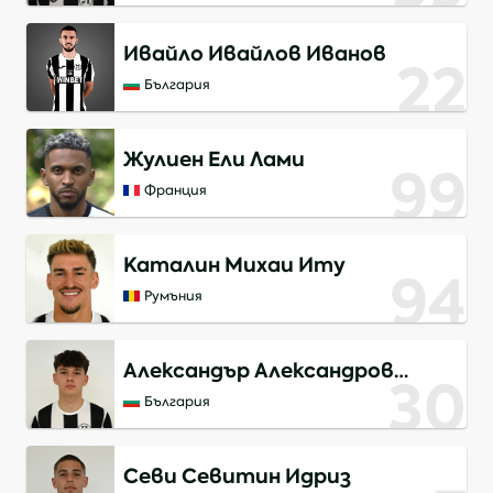
Ивайло Ивайлов Иванов
22
България
Жулиен Ели Лами
99
Франция
Каталин Михаи Иту
94
Румъния
Александър Александров
30
Александров
България
Севи Севитин Идриз