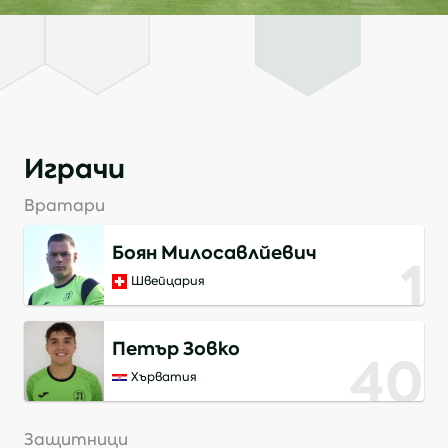
Играчи
Вратари
Боян Милосавлйевич
1
Швейцария
Петър Зовко
40
Хърватия
Защитници