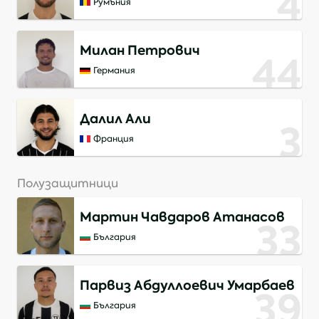
4
Румъния
Милан Петрович
44
Германия
Далил Али
3
Франция
Полузащитници
Мартин Чавдаров Атанасов
33
България
Парвиз Абдуллоевич Умарбаев
39
България