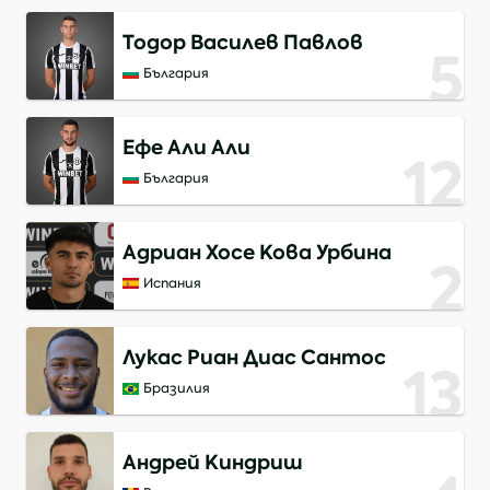
Тодор Василев Павлов
5
България
Ефе Али Али
12
България
Адриан Хосе Кова Урбина
2
Испания
Лукас Риан Диас Сантос
13
Бразилия
Андрей Киндриш