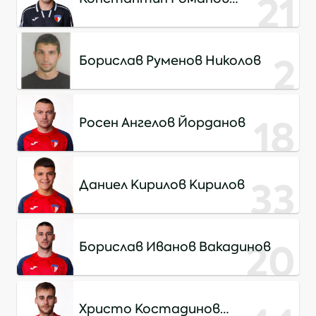
21
Костадинов
2
Борислав Руменов Николов
18
Росен Ангелов Йорданов
33
Даниел Кирилов Кирилов
20
Борислав Иванов Вакадинов
Христо Костадинов