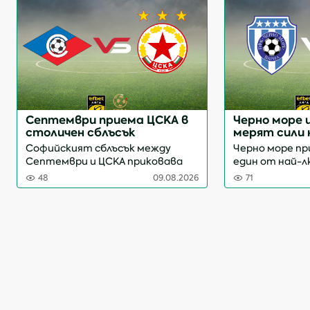
Септември приема ЦСКА в
Черно море 
столичен сблъсък
мерят сили 
Софийският сблъсък между
Черно море пр
Септември и ЦСКА приковава
един от най-
вниманието в четвъртия кръг
двубои от чет
48
09.08.2026
71
на efbet Лига. Срещата на
efbet Лига. С
Националния стадион "Васил
дерби ще се п
Левски" стартира в 21:15 часа и
"Тича" с начале
ще бъде ръководена от
бъде ръководен
Кристиян Коле...