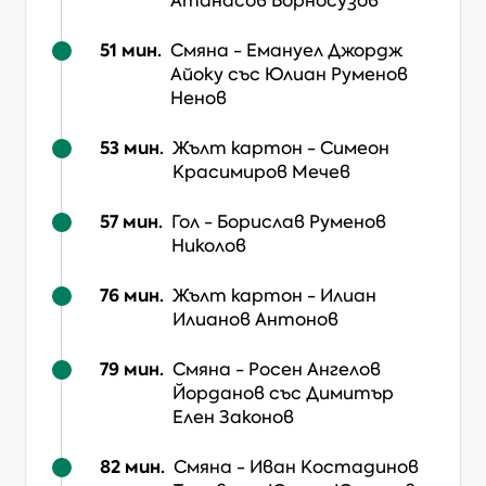
Атанасов Борносузов
51
мин.
Смяна
-
Емануел Джордж
Айоку
със Юлиан Руменов
Ненов
53
мин.
Жълт картон
-
Симеон
Красимиров Мечев
57
мин.
Гол
-
Борислав Руменов
Николов
76
мин.
Жълт картон
-
Илиан
Илианов Антонов
79
мин.
Смяна
-
Росен Ангелов
Йорданов
със Димитър
Елен Законов
82
мин.
Смяна
-
Иван Костадинов