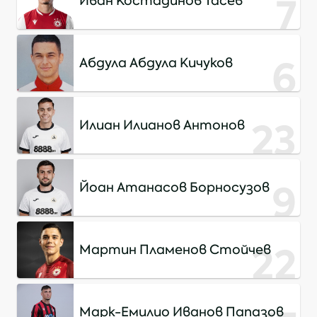
7
Иван Костадинов Тасев
6
Абдула Абдула Кичуков
23
Илиан Илианов Антонов
9
Йоан Атанасов Борносузов
22
Мартин Пламенов Стойчев
Марк-Емилио Иванов Папазов