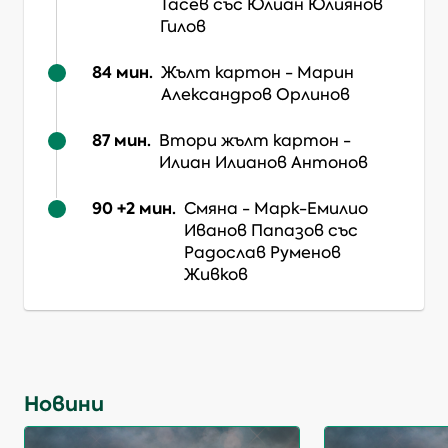
Тасев
със Юлиан Юлиянов
Гилов
84
мин.
Жълт картон
-
Марин
Александров Орлинов
87
мин.
Втори жълт картон
-
Илиан Илианов Антонов
90 +2
мин.
Смяна
-
Марк-Емилио
Иванов Папазов
със
Радослав Руменов
Живков
Новини