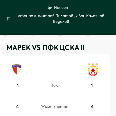
Неясен
Атанас Димитров Пилатов
,
Иван Калоянов
Беделев
МАРЕК VS ПФК ЦСКА II
1
1
Гол
4
4
Жълт картон