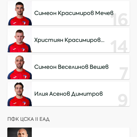
16
Симеон Красимиров Мечев
14
Християн Красимиров
Джаджаров
7
Симеон Веселинов Вешев
9
Илия Асенов Димитров
ПФК ЦСКА II ЕАД