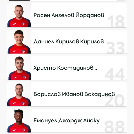
18
Росен Ангелов Йорданов
33
Даниел Кирилов Кирилов
44
Христо Костадинов
Каймакански
20
Борислав Иванов Вакадинов
88
Емануел Джордж Айоку