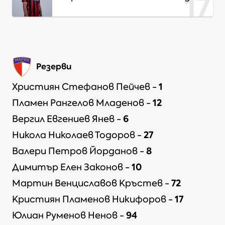
17
Резерви
1
Християн Стефанов Пейчев
-
12
Пламен Рангелов Младенов
-
6
Вергил Евгениев Янев
-
27
Никола Николаев Тодоров
-
8
Валери Петров Йорданов
-
10
Димитър Елен Законов
-
72
Мартин Венциславов Кръстев
-
17
Кристиян Пламенов Никифоров
-
94
Юлиан Руменов Ненов
-