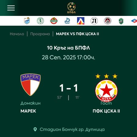
овини
|
|
МАРЕК VS ПФК ЦСКА II
Начало
Програма
10
Кръг на БПФЛ
лубове
28
Сеп
.
2025
17:00
ч.
ласиране
1 - 1
рограма
|
57’
11’
Домакин
Гост
ентъзи
МАРЕК
ПФК ЦСКА II
онтакти
Стадион
Бончук
гр.
Дупница