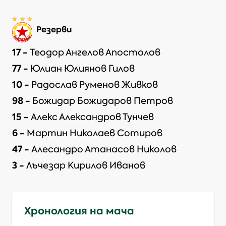
Резерви
17
-
Теодор Ангелов Апостолов
77
-
Юлиан Юлиянов Гилов
10
-
Радослав Руменов Живков
98
-
Божидар Божидаров Петров
15
-
Алекс Александров Тунчев
6
-
Мартин Николаев Сотиров
47
-
Алесандро Атанасов Николов
3
-
Лъчезар Кирилов Иванов
Хронология на мача