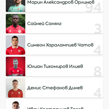
94
Марин Александров Орлинов
3
Сайней Санянг
4
Симеон Харалампиев Чатов
8
Юлиан Тихомиров Илиев
4
Денис Стефанов Динев