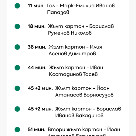
11
мин.
Гол
-
Марк-Емилио Иванов
Папазов
18
мин.
Жълт картон
-
Борислав
Руменов Николов
38
мин.
Жълт картон
-
Илия
Асенов Димитров
44
мин.
Жълт картон
-
Иван
Костадинов Тасев
45 +2
мин.
Жълт картон
-
Йоан
Атанасов Борносузов
45 +2
мин.
Жълт картон
-
Борислав
Иванов Вакадинов
51
мин.
Втори жълт картон
-
Йоан