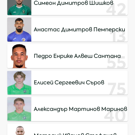
42
Симеон Димитров Шишков
13
Анастас Димитров Пемперски
55
Педро Енрике Алвеш Сантана
75
Елисей Сергеевич Съров
40
Александър Мартинов Маринов