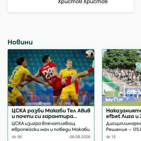
Христов Христов
Новини
ЦСКА разби Макаби Тел Авив
Наказанията
и почти си гарантира
efbet Лига и 
участие в основна фаза на
Втора лига
ЦСКА изигра впечатляващ
Дисциплинарн
евротурнирите
европейски мач и победи Макаби
Решения - 05.08.2
Тел Авив с категоричното 3:0 в
кръг ППФЛ /efb
96
06.08.2026
13