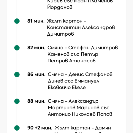
Кирев
със Йоан Пламенов
Йорданов
81
мин.
Жълт картон
-
Константин Александров
Димитров
82
мин.
Смяна
-
Стефан Димитров
Каменов
със Петър
Петров Атанасов
86
мин.
Смяна
-
Денис Стефанов
Динев
със Eммануел
Ековойчо Екеле
88
мин.
Смяна
-
Александър
Мартинов Маринов
със
Антонио Николаев Попов
90 +2
мин.
Жълт картон
-
Дамян