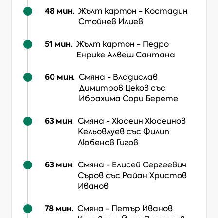
48
мин.
Жълт картон
-
Костадин
Стойнев Илиев
51
мин.
Жълт картон
-
Педро
Енрике Алвеш Сантана
60
мин.
Смяна
-
Владислав
Димитров Цеков
със
Ибрахима Сори Берете
63
мин.
Смяна
-
Хюсеин Хюсеинов
Кельовлуев
със Филип
Любенов Гигов
63
мин.
Смяна
-
Елисей Сергеевич
Съров
със Райан Христов
Иванов
78
мин.
Смяна
-
Петър Иванов