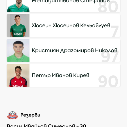
80
Методий Иванов Стефанов
7
Хюсеин Хюсеинов Кельовлуев
97
Кристиян Драгомиров Николов
90
Петър Иванов Кирев
Резерви
30
Васил Ивайлов Симеонов
-