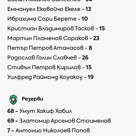
13
Eммануел Ековойчо Екеле
-
10
Ибрахима Сори Берете
-
15
Кристиан Владимиров Тасков
-
23
Мартин Пламенов Сораков
-
8
Петър Петров Атанасов
-
26
Радослав Галин Славчев
-
15
Стивън Петров Кирилов
-
19
Уилфред Раймонд Коуакоу
-
Резерви
68
-
Умут Хакиф Хабил
69
-
Златомир Арсенов Стоименов
7
-
Антонио Николаев Попов