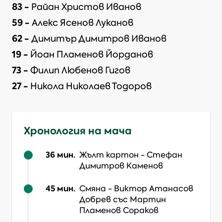
83
-
Райан Христов Иванов
59
-
Алекс Ясенов Луканов
62
-
Димитър Димитров Иванов
19
-
Йоан Пламенов Йорданов
73
-
Филип Любенов Гигов
27
-
Никола Николаев Тодоров
Хронология на мача
36
мин.
Жълт картон
-
Стефан
Димитров Каменов
45
мин.
Смяна
-
Виктор Атанасов
Добрев
със Мартин
Пламенов Сораков