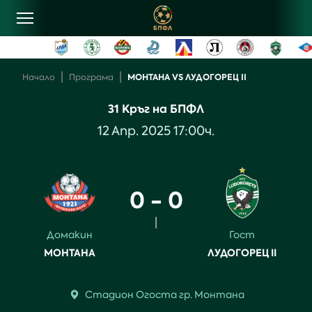
овини
|
|
МОНТАНА VS ЛУДОГОРЕЦ II
Начало
Програма
31
Кръг на БПФЛ
лубове
12
Апр
.
2025
17:00
ч.
ласиране
0 - 0
рограма
|
Домакин
Гост
ентъзи
МОНТАНА
ЛУДОГОРЕЦ II
онтакти
Стадион
Огоста
гр.
Монтана