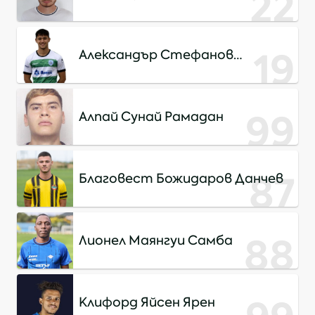
22
19
Александър Стефанов
Веселински
99
Алпай Сунай Рамадан
87
Благовест Божидаров Данчев
88
Лионел Маянгуи Самба
Клифорд Яйсен Ярен