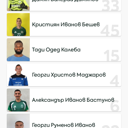
33
45
Kристиян Иванов Бешев
15
Тади Одед Калеба
4
Георги Христов Маджаров
6
Александър Иванов Бастунов
Георги Руменов Иванов