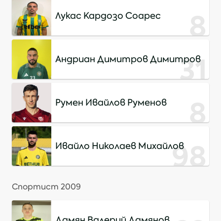
8
Лукас Кардозо Соарес
31
Андриан Димитров Димитров
8
Румен Ивайлов Руменов
98
Ивайло Николаев Михайлов
Спортист 2009
Дамян Валерий Дамянов