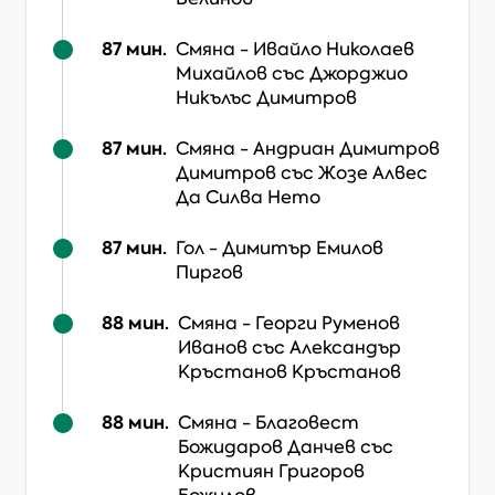
87
мин.
Смяна
-
Ивайло Николаев
Михайлов
със Джорджио
Никълъс Димитров
87
мин.
Смяна
-
Андриан Димитров
Димитров
със Жозе Алвес
Да Силва Нето
87
мин.
Гол
-
Димитър Емилов
Пиргов
88
мин.
Смяна
-
Георги Руменов
Иванов
със Александър
Кръстанов Кръстанов
88
мин.
Смяна
-
Благовест
Божидаров Данчев
със
Кристиян Григоров