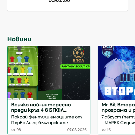
Божилов
Новини
Всичко най-интересно
Mr Bit Втора 
преди кръг 4 в БПФЛ
програма и
Фентъзи
(обновява се
Покрай фентъзи емоциите от
7 август (петък
Първа Лига, българските
- МАРЕК Съдия
отбори продължават да ни
Вушовски 9 авг
98
07.08.2026
16
носят радост и гордост с
18:00 часа СП