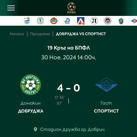
овини
|
|
ДОБРУДЖА VS СПОРТИСТ
Начало
Програма
19
Кръг на БПФЛ
лубове
30
Ное
.
2024
14:00
ч.
ласиране
4 - 0
рограма
17’
65’
|
Домакин
Гост
ентъзи
87’
ДОБРУДЖА
СПОРТИСТ
онтакти
Стадион
Дружба
гр.
Добрич