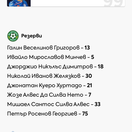
99
Резерви
13
Галин Веселинов Григоров
-
5
Ивайло Мирославов Минчев
-
18
Джорджио Никълъс Димитров
-
30
Николай Иванов Желязков
-
21
Джонатан Куеро Хуртадо
-
7
Жозе Алвес Да Силва Нето
-
33
Мишаел Сантос Силва Алвес
-
75
Петър Росенов Георгиев
-