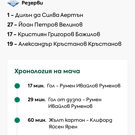
Резерви
1
-
Дилън да Силва Аертън
27
-
Йоан Петров Велинов
17
-
Кристиян Григоров Божилов
19
-
Александър Кръстанов Кръстанов
Хронология на мача
17
мин.
Гол
-
Румен Ивайлов Руменов
29
мин.
Гол от дузпа
-
Румен
Ивайлов Руменов
60
мин.
Жълт картон
-
Клифорд
Яйсен Ярен