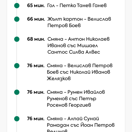
65
мин.
Гол
-
Петко Танев Ганев
66
мин.
Жълт картон
-
Велислав
Петров Боев
68
мин.
Смяна
-
Антон Николаев
Иванов
със Мишаел
Сантос Силва Алвес
76
мин.
Смяна
-
Велислав Петров
Боев
със Николай Иванов
Желязков
76
мин.
Смяна
-
Румен Ивайлов
Руменов
със Петър
Росенов Георгиев
76
мин.
Смяна
-
Алпай Сунай
Рамадан
със Йоан Петров
Велинов