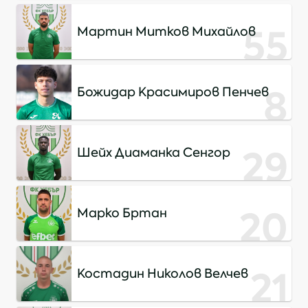
55
Мартин Митков Михайлов
8
Божидар Красимиров Пенчев
29
Шейх Диаманка Сенгор
20
Марко Бртан
21
Костадин Николов Велчев