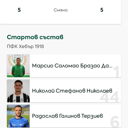
5
5
Смяна
Стартов състав
ПФК Хебър 1918
1
Марсио Саломао Бразао Да
Роса
44
Николай Стефанов Николаев
6
Радослав Галинов Терзиев