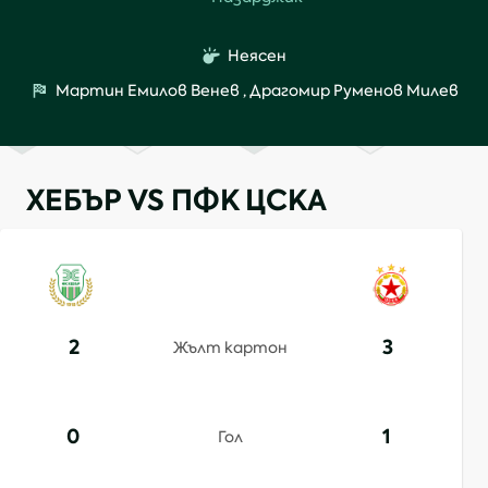
Неясен
Мартин Емилов Венев
,
Драгомир Руменов Милев
ХЕБЪР VS ПФК ЦСКА
2
3
Жълт картон
0
1
Гол