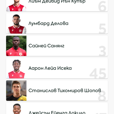
6
Лиъм Дейвид Иън Купър
5
Лумбард Делова
3
Сайней Санянг
45
Аарон Лейа Исека
8
Станислав Тихомиров Шопов
Джейсън Ейенга Локило