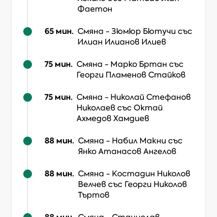
Фаетон
65
мин.
Смяна
-
Зюмюр Бютучи
със
Илиан Илианов Илиев
75
мин.
Смяна
-
Марко Бртан
със
Георги Пламенов Стайков
75
мин.
Смяна
-
Николай Стефанов
Николаев
със Октай
Ахмедов Хамдиев
88
мин.
Смяна
-
Набил Макни
със
Янко Атанасов Ангелов
88
мин.
Смяна
-
Костадин Николов
Велчев
със Георги Николов
Търтов