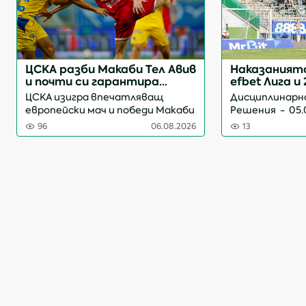
ЦСКА разби Макаби Тел Авив
Наказанията
и почти си гарантира
efbet Лига и 
участие в основна фаза на
Втора лига
ЦСКА изигра впечатляващ
Дисциплинарн
евротурнирите
европейски мач и победи Макаби
Решения - 05.08.2
Тел Авив с категоричното 3:0 в
кръг ППФЛ /efb
96
06.08.2026
13
Батуми. „Червените“ напълно
предупреждения
заслужиха успеха си на
„Аджарабет Арена“ и ще
посрещнат израел...