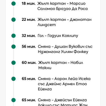
18
мин.
Жълт картон
-
Марсио
Саломао Бразао Да Роса
22
мин.
Жълт картон
-
Джонатан
Линдсет
32
мин.
Гол
-
Годуин Коялипу
56
мин.
Смяна
-
Душан Вукович
със
Нджомганг Уилям Фонкеу
60
мин.
Жълт картон
-
Набил
Макни
65
мин.
Смяна
-
Аарон Лейа Исека
със Джеймс Армел Етоо
Ейенга
65
мин.
Смяна
-
Джейсън Ейенга
Локило
със Матиас Жан