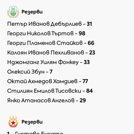
Резерви
31
Петър Иванов Дебърлиев
-
98
Георги Николов Търтов
-
66
Георги Пламенов Стайков
-
23
Калоян Иванов Пехливанов
-
33
Нджомганг Уилям Фонкеу
-
7
Олексий Збун
-
77
Октай Ахмедов Хамдиев
-
84
Стилиян Емилов Тисовски
-
29
Янко Атанасов Ангелов
-
Резерви
1
-