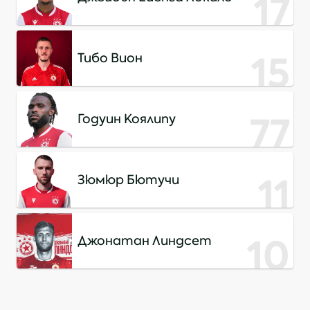
17
15
Тибо Вион
77
Годуин Коялипу
11
Зюмюр Бютучи
10
Джонатан Линдсет