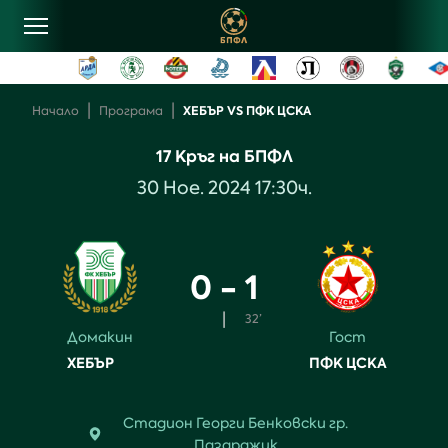
овини
|
|
ХЕБЪР VS ПФК ЦСКА
Начало
Програма
17
Кръг на БПФЛ
лубове
30
Ное
.
2024
17:30
ч.
ласиране
0 - 1
рограма
|
32’
Домакин
Гост
ентъзи
ХЕБЪР
ПФК ЦСКА
онтакти
Стадион
Георги Бенковски
гр.
Пазарджик