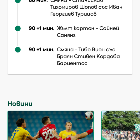
88
мин.
Смяна
-
Станислав
Тихомиров Шопов
със Иван
Георгиев Турицов
90 +1
мин.
Жълт картон
-
Сайней
Санянг
90 +1
мин.
Смяна
-
Тибо Вион
със
Браян Стивен Кордоба
Бариентос
Новини