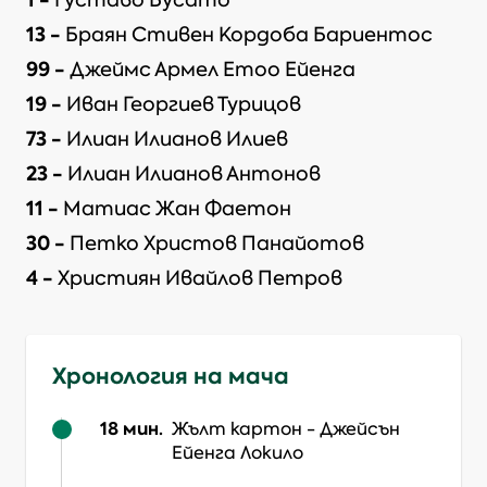
Густаво Бусато
13
-
Браян Стивен Кордоба Бариентос
99
-
Джеймс Армел Етоо Ейенга
19
-
Иван Георгиев Турицов
73
-
Илиан Илианов Илиев
23
-
Илиан Илианов Антонов
11
-
Матиас Жан Фаетон
30
-
Петко Христов Панайотов
4
-
Християн Ивайлов Петров
Хронология на мача
18
мин.
Жълт картон
-
Джейсън
Ейенга Локило