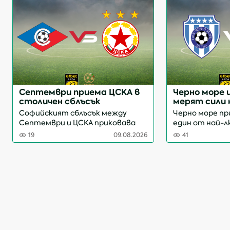
Септември приема ЦСКА в
Черно море 
столичен сблъсък
мерят сили 
Софийският сблъсък между
Черно море пр
Септември и ЦСКА приковава
един от най-
вниманието в четвъртия кръг
двубои от чет
19
09.08.2026
41
на efbet Лига. Срещата на
efbet Лига. С
Националния стадион "Васил
дерби ще се п
Левски" стартира в 21:15 часа и
"Тича" с начале
ще бъде ръководена от
бъде ръководен
Кристиян Коле...