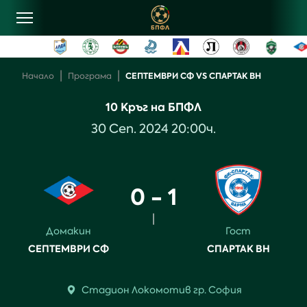
овини
|
|
СЕПТЕМВРИ СФ VS СПАРТАК ВН
Начало
Програма
10
Кръг на БПФЛ
лубове
30
Сеп
.
2024
20:00
ч.
ласиране
0 - 1
рограма
|
Домакин
Гост
ентъзи
СЕПТЕМВРИ СФ
СПАРТАК ВН
онтакти
Стадион
Локомотив
гр.
София