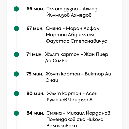
66
мин.
Гол от дузпа
-
Ахмед
Йълмъзов Ахмедов
67
мин.
Смяна
-
Моран Асфал
Мартин Абдиел
със
Фаустас Степонавичус
71
мин.
Жълт картон
-
Жан Пиер
Да Силва
75
мин.
Жълт картон
-
Виктор Аи
Очаи
80
мин.
Жълт картон
-
Асен
Руменов Чандъров
84
мин.
Смяна
-
Михаил Йорданов
Полендаков
със Никола
Величковски