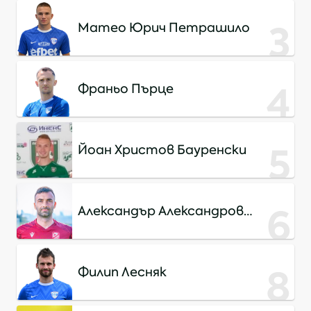
3
Матео Юрич Петрашило
4
Франьо Пърце
5
Йоан Христов Бауренски
6
Александър Александров
Цветков
8
Филип Лесняк