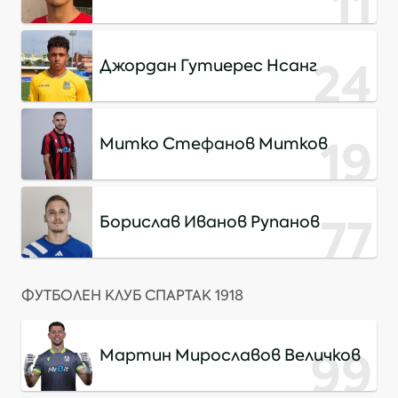
11
Тейстър
24
Джордан Гутиерес Нсанг
19
Митко Стефанов Митков
77
Борислав Иванов Рупанов
ФУТБОЛЕН КЛУБ СПАРТАК 1918
99
Мартин Мирославов Величков