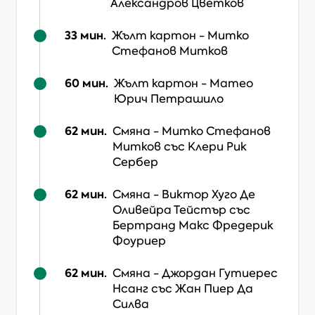
Александров Цветков
33
мин.
Жълт картон
-
Митко
Стефанов Митков
60
мин.
Жълт картон
-
Матео
Юрич Петрашило
62
мин.
Смяна
-
Митко Стефанов
Митков
със Клери Рик
Сербер
62
мин.
Смяна
-
Виктор Хуго Де
Оливейра Тейстър
със
Бертранд Макс Фредерик
Фоуриер
62
мин.
Смяна
-
Джордан Гутиерес
Нсанг
със Жан Пиер Да
Силва