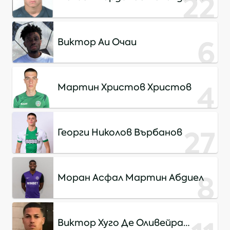
22
6
Виктор Аи Очаи
4
Мартин Христов Христов
27
Георги Николов Върбанов
8
Моран Асфал Мартин Абдиел
Виктор Хуго Де Оливейра