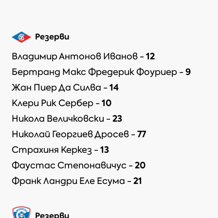
Резерви
12
Владимир Антонов Иванов
-
9
Бертранд Макс Фредерик Фоуриер
-
14
Жан Пиер Да Силва
-
10
Клери Рик Сербер
-
23
Никола Величковски
-
77
Николай Георгиев Дросев
-
13
Страхиня Керкез
-
20
Фаустас Степонавичус
-
21
Франк Ландри Еле Есума
-
Резерви