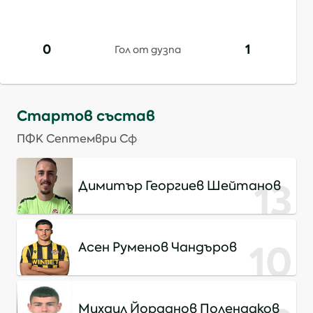
0
1
Гол от дузпа
Стартов състав
ПФК Септември Сф
13
Димитър Георгиев Шейтанов
10
Асен Руменов Чандъров
Михаил Йорданов Полендаков