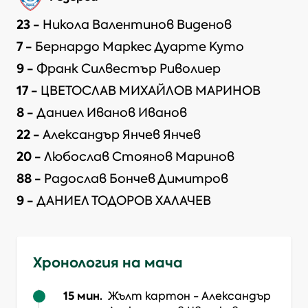
23
-
Никола Валентинов Виденов
7
-
Бернардо Маркес Дуарте Куто
9
-
Франк Силвестър Риволиер
17
-
ЦВЕТОСЛАВ МИХАЙЛОВ МАРИНОВ
8
-
Даниел Иванов Иванов
22
-
Александър Янчев Янчев
20
-
Любослав Стоянов Маринов
88
-
Радослав Бончев Димитров
9
-
ДАНИЕЛ ТОДОРОВ ХАЛАЧЕВ
Хронология на мача
15
мин.
Жълт картон
-
Александър