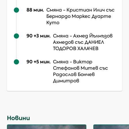
88
мин.
Смяна
-
Кристиан Илич
със
Бернардо Маркес Дуарте
Куто
90 +3
мин.
Смяна
-
Ахмед Йълмъзов
Ахмедов
със ДАНИЕЛ
ТОДОРОВ ХАЛАЧЕВ
90 +5
мин.
Смяна
-
Виктор
Стефанов Митев
със
Радослав Бончев
Димитров
Новини