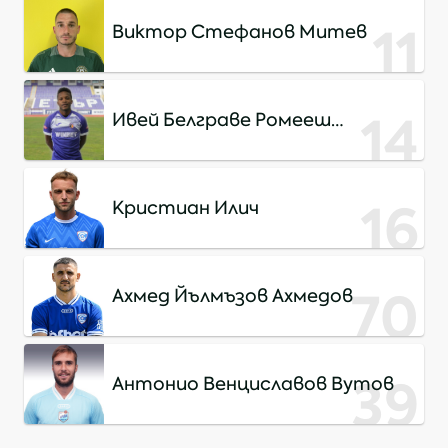
11
Виктор Стефанов Митев
14
Ивей Белграве Ромееш
Натаниел
16
Кристиан Илич
70
Ахмед Йълмъзов Ахмедов
39
Антонио Венциславов Вутов