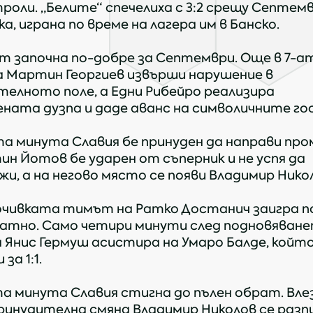
троли. „Белите“ спечелиха с 3:2 срещу Септемв
а, играна по време на лагера им в Банско.
т започна по-добре за Септември. Още в 7-а
 Мартин Георгиев извърши нарушение в
телното поле, а Едни Рибейро реализира
ната дузпа и даде аванс на символичните го
та минута Славия бе принуден да направи про
ин Йотов бе ударен от съперник и не успя да
жи, а на негово място се появи Владимир Нико
очивката тимът на Ратко Достанич заигра п
атно. Само четири минути след подновяване
 Янис Гермуш асистира на Умаро Балде, койт
за 1:1.
та минута Славия стигна до пълен обрат. Вл
ринудителна смяна Владимир Николов се разп