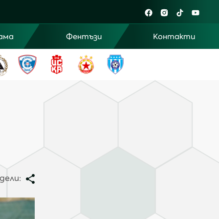
ама
Фентъзи
Контакти
дели: