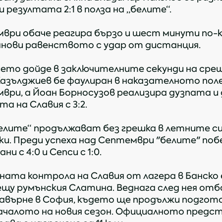
 резултата 2:1 в полза на „белите“.
ври обаче реагира бързо и шест минути по-
нови равенството с удар от дистанция.
ето дойде в заключителните секунди на сре
Казълджиев бе фаулиран в наказателното поле
ври, а Йоан Борносузов реализира дузпата и
а на Славия с 3:2.
белите“ продължават без грешка в летните с
ки. Преди успеха над Септември "белите" поб
и с 4:0 и Сепси с 1:0.
KОПИР
https://bpfl.bg/news/slaviia-pobedi-septemvri-v-petgolovo-zrelishhe
ната контрола на Славия от лагера в Банско е
ещу румънския Слатина. Веднага след нея от
завърне в София, където ще продължи подго
началото на новия сезон. Официалното предс