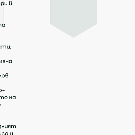
ри в
та
сти.
мяна.
лов.
о-
то на
о
езлият
иса и