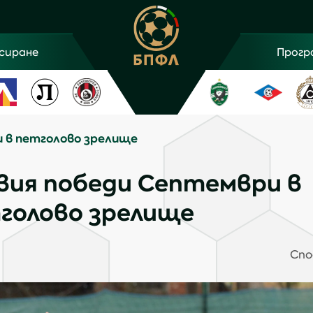
сиране
Прогр
и в петголово зрелище
вия победи Септември в
голово зрелище
Спо