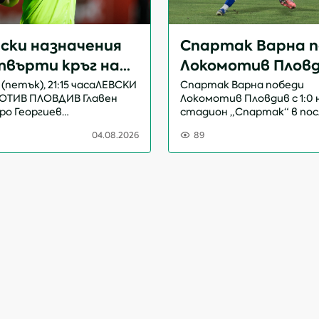
ски назначения
Спартак Варна п
твърти кръг на
Локомотив Пловд
 Лига
гол на Давид Вал
 (петък), 21:15 часаЛЕВСКИ
Спартак Варна победи
ОТИВ ПЛОВДИВ Главен
Локомотив Пловдив с 1:0 
(ВИДЕО)
еро Георгиев
стадион „Спартак“ в по
систент №1: Марио
мач от третия кръг на П
04.08.2026
89
в ДанаиловАсистент №2:
лига. Единственото попа
н Николов
срещата отбеляза Дави
Четвърти съдия:
Валверде още в 8-ата ми..
 Бисеров Любом...