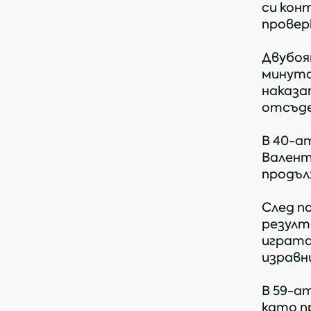
си кон
проверк
Двубоя
минута
наказа
отсъде
В 40-а
Валент
продъл
След п
резулт
играта
изравни 
В 59-а
като п