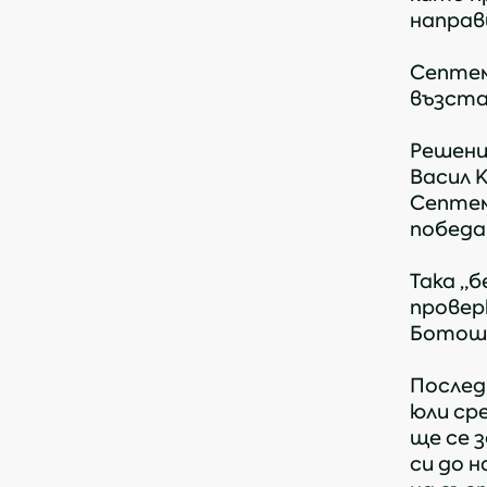
направи
Септем
възста
Решени
Васил 
Септем
победат
Така „
провер
Ботошан
Послед
юли ср
ще се 
си до 