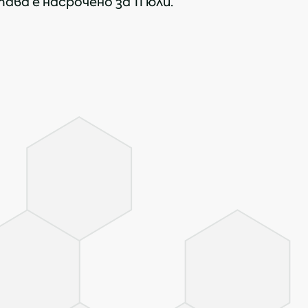
ава е насрочено за 11 юли.