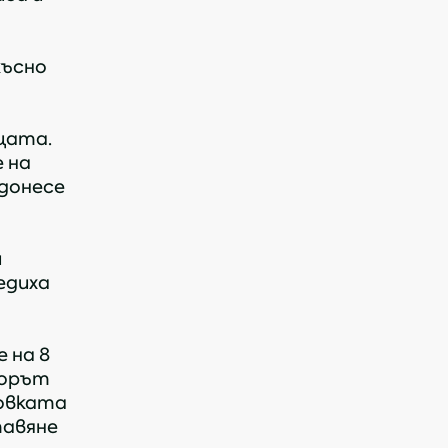
късно
щата.
 на
 донесе
и
едиха
АЙ
 на 8
борът
товката
тавяне