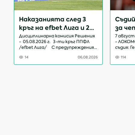
Наказанията след 3
Съдий
а
кръг на efbet Лига и 2
за че
кръг на Mr Bit Втора
efbet
Дисциплинарна комисия Решения
7 август
- 05.08.2026 г. 3-ти кръг ППФЛ
- ЛОКОМ
лига
/efbet Лига/ С предупреждения
съдия: Г
– 32 състезатели Със спир...
ПисковА
14
06.08.2026
114
6
я
Георгие
Радости
Бодуров
Любослав