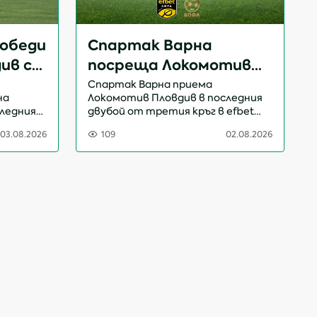
обеди
Спартак Варна
ив с
посреща Локомотив
верде
Пловдив вече с Ясен
Спартак Варна приема
на
Локомотив Пловдив в последния
Петров начело
следния
двубой от третия кръг в efbet
ърва
Лига. Срещата, която ще започне
03.08.2026
109
02.08.2026
дение в
в 21:15ч., ще бъде ръководена от
д
Никола Попов. СПАРТАК ВАРНА -
.
ЛОКОМОТИВ ПЛОВДИВ&...