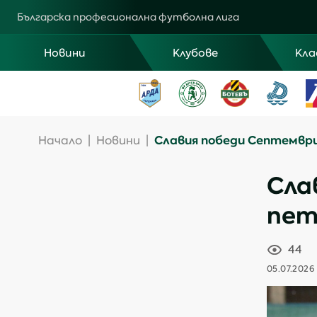
Българска професионална футболна лига
Новини
Клубове
Кла
Славия победи Септемвр
Начало
|
Новини
|
Сла
пет
44
05.07.2026