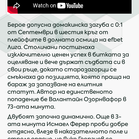
Берое допусна домакинска загуба с 0:1
от Септември в шестия кръг от
плейофите в долната осмица на efbet
Лига. Столичани постигнаха
изключително ценен успех в битката за
оцеляване и вече държат съдбата си в
свои ръце, докато старозагорци се
смъкнаха до позицията, която праща на
бараж за запазване на елитния
статут. Автор на единственото
попадение бе Валантайн Озорнвафор в
73-ата минута.
Двубоят започна динамично. Още в 3-
ата минута Исмаел Ферер проби добре
отдясно, влезе в наказателното поле и