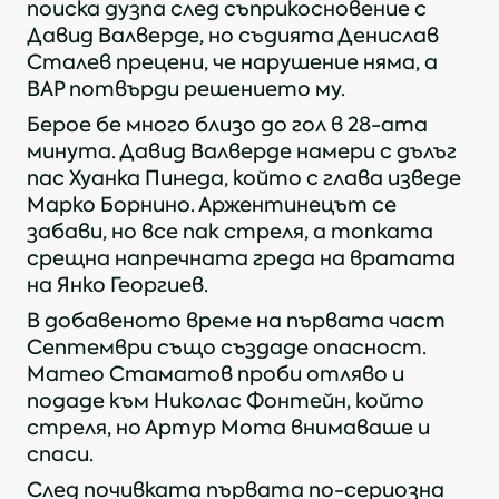
поиска дузпа след съприкосновение с
Давид Валверде, но съдията Денислав
Сталев прецени, че нарушение няма, а
ВАР потвърди решението му.
Берое бе много близо до гол в 28-ата
минута. Давид Валверде намери с дълъг
пас Хуанка Пинеда, който с глава изведе
Марко Борнино. Аржентинецът се
забави, но все пак стреля, а топката
срещна напречната греда на вратата
на Янко Георгиев.
В добавеното време на първата част
Септември също създаде опасност.
Матео Стаматов проби отляво и
подаде към Николас Фонтейн, който
стреля, но Артур Мота внимаваше и
спаси.
След почивката първата по-сериозна