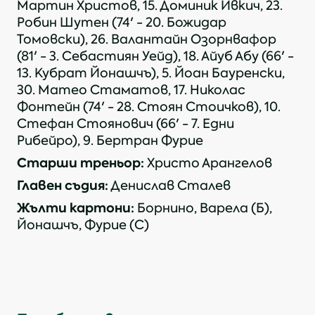
Мартин Христов, 15. Доминик Ивкич, 23.
Робин Шутен (74' - 20. Божидар
Томовски), 26. Валантайн Озорнвафор
(81' - 3. Себастиян Уейд), 18. Айуб Абу (66' -
13. Кубрат Йонашчъ), 5. Йоан Бауренски,
30. Матео Стаматов, 17. Николас
Фонтейн (74' - 28. Стоян Стоичков), 10.
Стефан Стоянович (66' - 7. Едни
Рибейро), 9. Бертран Фурие
Старши треньор:
Христо Арангелов
Главен съдия:
Денислав Сталев
Жълти картони:
Борнино, Варела (Б),
Йонашчъ, Фурие (С)