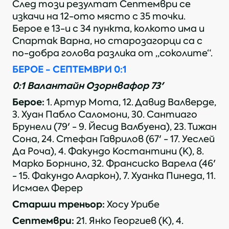
След този резултат Септември се
изкачи на 12-ото място с 35 точки.
Берое е 13-и с 34 пункта, колкото има и
Спартак Варна, но старозагорци са с
по-добра голова разлика от „соколите“.
БЕРОЕ - СЕПТЕМВРИ 0:1
0:1 Валантайн Озорнвафор 73'
Берое:
1. Артур Мота, 12. Давид Валверде,
3. Хуан Пабло Саломони, 30. Сантиаго
Брунели (79' - 9. Йесид Валбуена), 23. Тижан
Сона, 24. Стефан Гаврилов (67' - 17. Уеслей
Да Роча), 4. Факундо Костантини (К), 8.
Марко Борнино, 32. Франсиско Варела (46'
- 15. Факундо Аларкон), 7. Хуанка Пинеда, 11.
Исмаел Ферер
Старши треньор:
Хосу Урибе
Септември:
21. Янко Георгиев (К), 4.