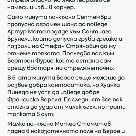
стреля опасно, но Янко Георгиев се
намеси и изби в корнер.
Само минута по-късно Септември
пропусна огромен шанс да поведе.
Артур Мота подаде към Сантиаго
Брунели, който допусна груба грешка и
позволи на Стефан Стоянович да му
отнеме топката. Последва пас към
Бертран Фурие, който остана сам
срещу вратаря, но стреля неточно.
В 6-ата минута Берое също можеше да
развие добра контраатака, но Хуанка
Пинеда не успя да изведе добре
Франсиско Варела. Последният все пак
стигна до удар от малък ъгъл, но прати
топката в аут.
Малко по-късно Матео Стаматов
падна в наказателното поле на Берое и