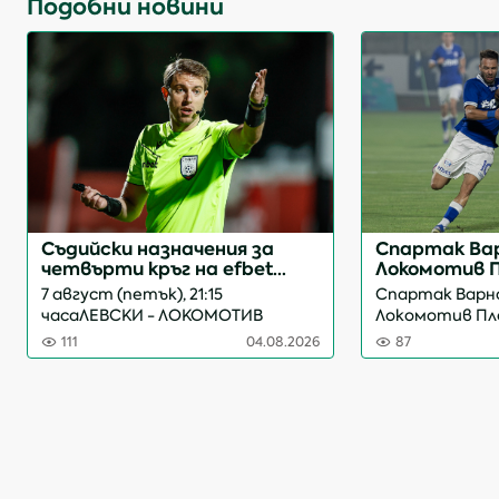
Подобни новини
Съдийски назначения за
Спартак Ва
четвърти кръг на efbet
Локомотив П
Лига
Давид Валве
7 август (петък), 21:15
Спартак Варн
часаЛЕВСКИ - ЛОКОМОТИВ
Локомотив Пло
ПЛОВДИВ Главен съдия: Геро
стадион „Спар
111
04.08.2026
87
Георгиев ПисковАсистент №1:
мач от третия
Марио Георгиев
лига. Единст
ДанаиловАсистент №2:
в срещата от
Радостин Николов
Валверде още в
БодуровЧетвърти съдия:
Любослав Бисеров Любом...