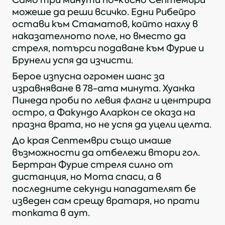
Само три минути по-късно Септември
KОПИРАЙ
можеше да реши всичко. Едни Рибейро
остави към Стаматов, който нахлу в
наказателното поле, но вместо да
стреля, потърси подаване към Фурие и
Брунели успя да изчисти.
Берое изпусна огромен шанс за
изравняване в 78-ата минута. Хуанка
Пинеда проби по левия фланг и центрира
остро, а Факундо Аларкон се оказа на
празна врата, но не успя да уцели целта.
До края Септември също имаше
възможности да отбележи втори гол.
Бертран Фурие стреля силно от
дистанция, но Мота спаси, а в
последните секунди нападателят бе
изведен сам срещу вратаря, но прати
топката в аут.