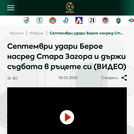
овини
|
|
Септември удари Берое насред Стара Загора и държи съдбата в ръцете си (ВИДЕО)
Начало
Новини
Септември удари Берое
лубове
насред Стара Загора и държи
съдбата в ръцете си (ВИДЕО)
ласиране
18.05.2026
Сподели:
80
рограма
ентъзи
онтакти