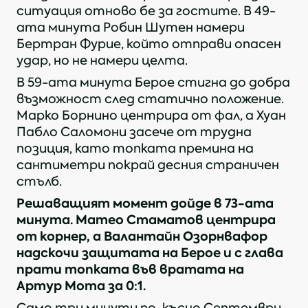
ситуация отново бе за гостите. В 49-
ата минута Робин Шутен намери
Бертран Фурие, който отправи опасен
удар, но не намери целта.
В 59-ата минута Берое стигна до добра
възможност след статично положение.
Марко Борнино центрира от фал, а Хуан
Пабло Саломони засече от трудна
позиция, като топката премина на
сантиметри покрай десния страничен
стълб.
Решаващият момент дойде в 73-ата
минута. Матео Стаматов центрира
от корнер, а Валантайн Озорнвафор
надскочи защитата на Берое и с глава
прати топката във вратата на
Артур Мота за 0:1.
https://bpfl.bg/news/septemvri-udari-beroe-nasred-stara-zagora-i-dierzi-siedbata-v-riecete-si-video