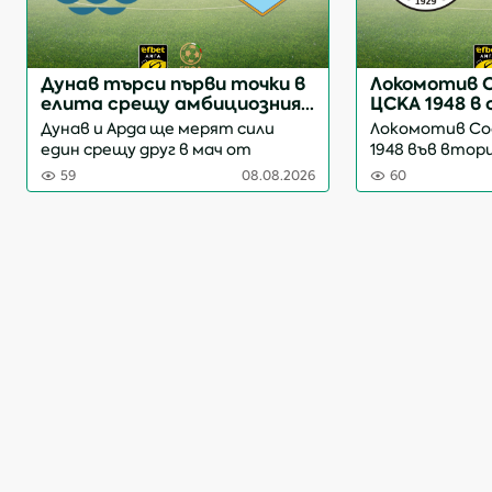
Дунав търси първи точки в
Локомотив 
елита срещу амбициозния
ЦСКА 1948 в
Арда
сблъсък
Дунав и Арда ще мерят сили
Локомотив Со
един срещу друг в мач от
1948 във втор
четвъртия кръг на efbet Лига.
четвъртия кръг
59
08.08.2026
60
Двубоят на Градския стадион в
Срещата на с
Русе ще стартира в 21:15 часа и
"Локомотив" з
ще бъде ръководен от Георги
часа и ще бъд
Кабаков. Срещата ще се преда...
Тодор Киров. 
предава на жив