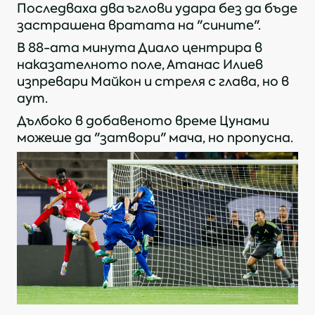
Последваха два ъглови удара без да бъде
застрашена вратата на "сините".
В 88-ата минута Диало центрира в
наказателното поле, Атанас Илиев
изпревари Майкон и стреля с глава, но в
аут.
Дълбоко в добавеното време Цунами
можеше да "затвори" мача, но пропусна.