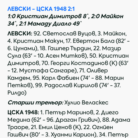
ЛЕВСКИ - ЦСКА 1948 2:1
1:0 Кристиан Димитров 8`, 2:0 Майкон
34`, 2:1 Мамаду Диало 49`
ЛЕВСКИ:
92. Светослав Вуцов, 3. Майкон,
4. Кристиан Макун, 17. Евертон Бала (82' -
6. Цунами), 18. Гашпер Търдин, 22. Мазир
Сула (63' - 10. Асен Митков), 50. Кристиан
Димитров, 70. Георги Костадинов (К) (63'
- 12. Мустафа Сангаре), 71. Оливер
Камдем, 95. Карл Фабиен (74' - 88. Марин
Петков), 99. Радослав Кирилов (74' - 37.
Рилдо)
Старши треньор:
Хулио Веласкес
ЦСКА 1948:
1. Петър Маринов, 2. Диего
Медина (62' - 96. Драган Гривич), 88. Адама
Траоре, 21. Емил Ценов (К), 22. Огнйен
Гашвич (80' - 3. Хуанми Карион), 34. Петър