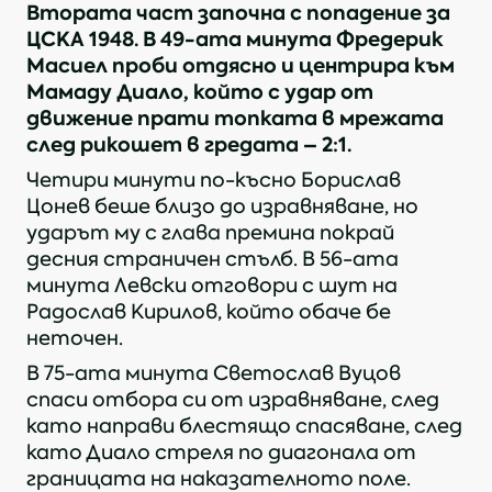
Втората част започна с попадение за
ЦСКА 1948. В 49-ата минута Фредерик
Масиел проби отдясно и центрира към
Мамаду Диало, който с удар от
движение прати топката в мрежата
след рикошет в гредата – 2:1.
Четири минути по-късно Борислав
Цонев беше близо до изравняване, но
ударът му с глава премина покрай
десния страничен стълб. В 56-ата
минута Левски отговори с шут на
Радослав Кирилов, който обаче бе
неточен.
В 75-ата минута Светослав Вуцов
спаси отбора си от изравняване, след
като направи блестящо спасяване, след
като Диало стреля по диагонала от
границата на наказателното поле.