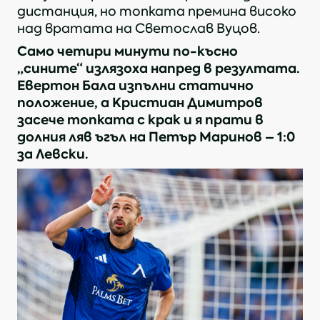
дистанция, но топката премина високо
над вратата на Светослав Вуцов.
Само четири минути по-късно
„сините“ излязоха напред в резултата.
Евертон Бала изпълни статично
положение, а Кристиан Димитров
засече топката с крак и я прати в
долния ляв ъгъл на Петър Маринов – 1:0
за Левски.