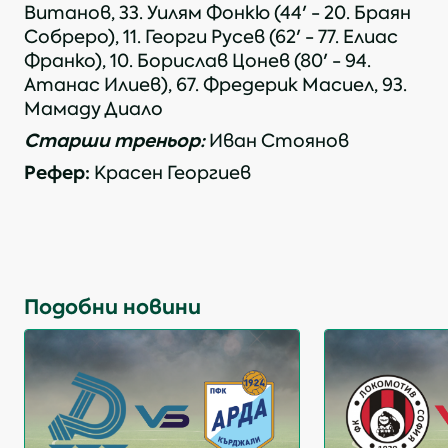
Витанов, 33. Уилям Фонкю (44' - 20. Браян
Собреро), 11. Георги Русев (62' - 77. Елиас
Франко), 10. Борислав Цонев (80' - 94.
Атанас Илиев), 67. Фредерик Масиел, 93.
Мамаду Диало
Старши треньор:
Иван Стоянов
Рефер:
Красен Георгиев
Подобни новини