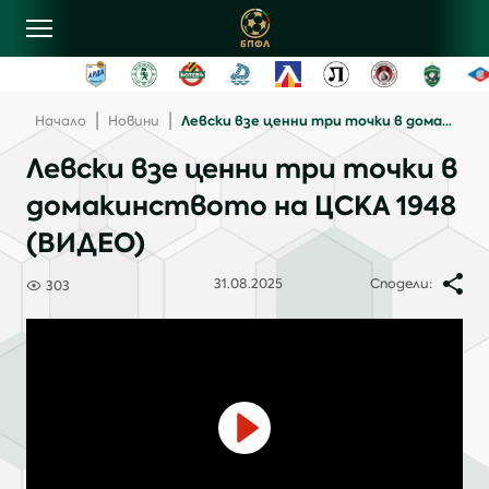
овини
|
|
Левски взе ценни три точки в домакинството на ЦСКА 1948 (ВИДЕО)
Начало
Новини
Левски взе ценни три точки в
лубове
домакинството на ЦСКА 1948
(ВИДЕО)
ласиране
31.08.2025
Сподели:
303
рограма
ентъзи
онтакти