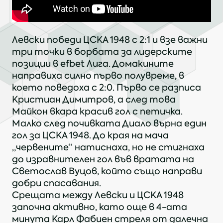
Левски победи ЦСКА 1948 с 2:1 и взе важни
три точки в борбата за лидерските
позиции в
efbet
Лига. Домакините
направиха силно първо полувреме, в
което поведоха с 2:0. Първо се разписа
Кристиан Димитров, а след това
Майкон вкара красив гол с петичка.
Малко след почивката Диало върна един
гол за ЦСКА 1948. До края на мача
„червените“ натиснаха, но не стигнаха
до изравнителен гол във вратата на
Светослав Вуцов, който също направи
добри спасавания.
Срещата между Левски и ЦСКА 1948
започна активно, като още в 4-ата
минута Карл Фабиен стреля от далечна