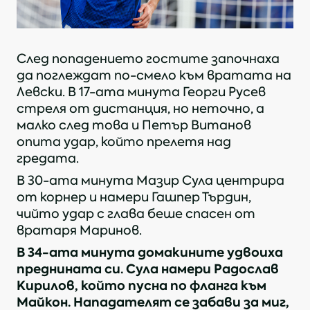
След попадението гостите започнаха
да поглеждат по-смело към вратата на
Левски. В 17-ата минута Георги Русев
стреля от дистанция, но неточно, а
малко след това и Петър Витанов
опита удар, който прелетя над
гредата.
В 30-ата минута Мазир Сула центрира
от корнер и намери Гашпер Търдин,
чийто удар с глава беше спасен от
вратаря Маринов.
В 34-ата минута домакините удвоиха
преднината си. Сула намери Радослав
Кирилов, който пусна по фланга към
Майкон. Нападателят се забави за миг,