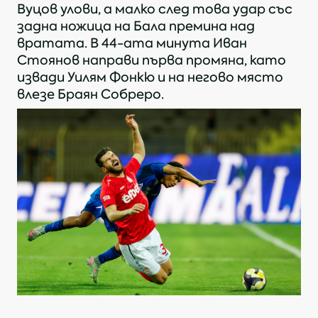
Вуцов улови, а малко след това удар със
задна ножица на Бала премина над
вратата. В 44-ата минута Иван
Стоянов направи първа промяна, като
извади Уилям Фонкю и на негово място
влезе Браян Собреро.
https://bpfl.bg/news/levski-vze-cenni-tri-tocki-v-domakinstvoto-na-cska-1948-video
KОПИРАЙ