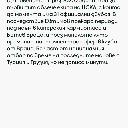
с „червените“. През 2020 година той за
първи път облече екипа на ЦСКА, с който
до момента има 31 официални двубоя. В
последствие Евтимов прекара периоди
под наем в кипърския Кармиотиса и
Ботев Враца, а през миналото лято
премина с постоянен трансфер в клуба
от Враца. Бе част от националния
отбор по време на последните мачове с
Турция и Грузия, но не записа минути.