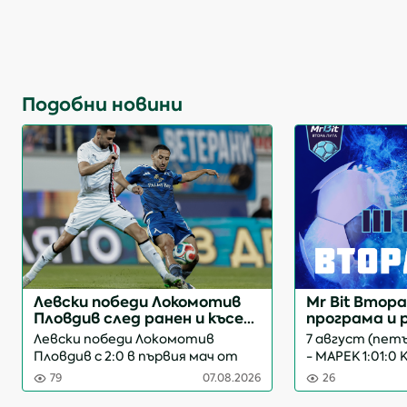
Подобни новини
Левски победи Локомотив
Mr Bit Втора 
Пловдив след ранен и късен
програма и
гол (ВИДЕО)
(обновява се
Левски победи Локомотив
7 август (петък
Пловдив с 2:0 в първия мач от
- МАРЕК 1:01:0
четвъртия кръг на Първа
72 9 август (неделя), 18:00 часа
79
07.08.2026
26
лига. „Сините“ поведоха още в
СПОРТИСТ СВО