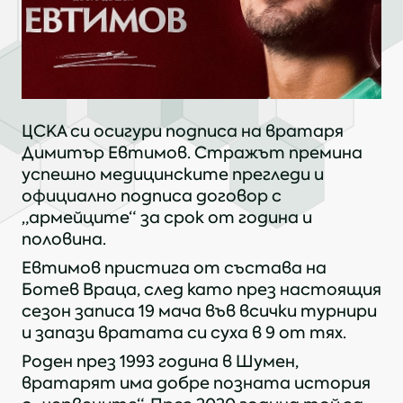
ЦСКА си осигури подписа на вратаря
Димитър Евтимов. Стражът премина
успешно медицинските прегледи и
официално подписа договор с
„армейците“ за срок от година и
половина.
Евтимов пристига от състава на
Ботев Враца, след като през настоящия
сезон записа 19 мача във всички турнири
и запази вратата си суха в 9 от тях.
Роден през 1993 година в Шумен,
вратарят има добре позната история