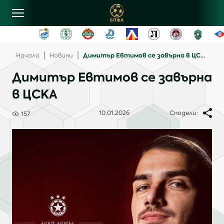
овини
|
|
Димитър Евтимов се завърна в ЦСКА
Начало
Новини
Димитър Евтимов се завърна
лубове
в ЦСКА
ласиране
10.01.2026
Сподели:
157
рограма
ентъзи
онтакти