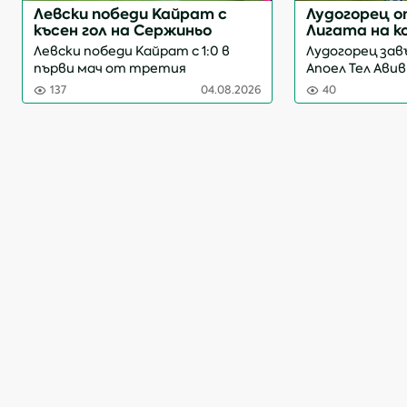
Левски победи Кайрат с
Лудогорец 
късен гол на Сержиньо
Лигата на 
след равенс
Левски победи Кайрат с 1:0 в
Лудогорец зав
Авив
първи мач от третия
Апоел Тел Ави
квалификационен кръг на
Арена“ в мач
137
04.08.2026
40
Шампионската лига.
квалификацион
Единственото попадение на
Лигата на ко
стадион „Георги Аспарухов“
загубата с 0:
отбеляза Сержиньо във
„орли...
втората минута на доб...