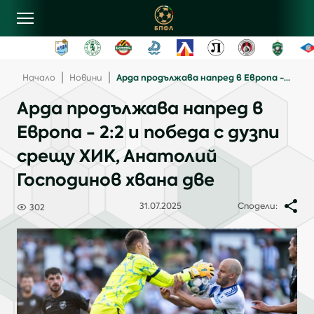
овини
|
|
Арда продължава напред в Европа - 2:2 и победа с дузпи срещу ХИК, Анатолий Господинов хвана две
Начало
Новини
Арда продължава напред в
лубове
Европа - 2:2 и победа с дузпи
срещу ХИК, Анатолий
ласиране
Господинов хвана две
рограма
31.07.2025
Сподели:
302
ентъзи
онтакти