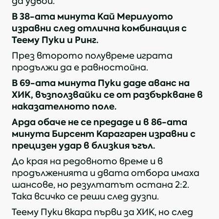
да удвои.
В 38-ата минута Кай Мерилуото
изравни след отлична комбинация с
Теему Пуки и Ринг.
През второто полувреме играта
продължи да е равностойна.
В 69-ата минута Пуки даде аванс на
ХИК, възползвайки се от разбъркване в
наказателното поле.
Арда обаче не се предаде и в 86-ата
минута Бирсент Карагарен изравни с
прецизен удар в близкия ъгъл.
До края на редовното време и в
продълженията и двата отбора имаха
шансове, но резултатът остана 2:2.
Така всичко се реши след дузпи.
Теему Пуки вкара първи за ХИК, но след