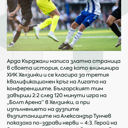
Арда Кърджали написа златна страница
в своята история, след като елиминира
ХИК Хелзинки и се класира за третия
квалификационен кръг на Лигата на
конференциите. Българският тим
завърши 2:2 след 120 минути игра на
„Болт Арена“ в Хелзинки, а при
изпълнението на дузпите
възпитаниците на Александър Тунчев
показаха по-здрави нерви – 4:3. Герой на