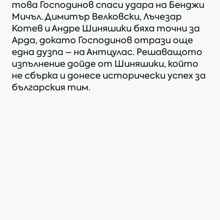
това Господинов спаси удара на Бенджи
Мичъл. Димитър Велковски, Лъчезар
Котев и Андре Шиняшики бяха точни за
Арда, докато Господинов отрази още
https://bpfl.bg/news/arda-prodielzava-napred-v-evropa-22-i-pobeda-s-duzpi-sreshhu-xik-anatolii-gospodinov-xvana-dve
една дузпа – на Антцулас. Решаващото
изпълнение дойде от Шиняшики, който
KОПИРАЙ
не сбърка и донесе исторически успех за
българския тим.