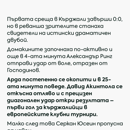
Първата среща в Кърджали завърши 0:0,
но в реванша зрителите станаха
свидетели на истински драматичен
двубой.
Домакините започнаха по-активно и
още в 4-ата минута Александър Ринг
отправи удар от воле, отразен от
Господинов.
Арда постепенно се окопити и в 25-
ата минута поведе. Давид Акинтола се
откъсна отляво и с прецизен
диагонален удар откри резултата –
първи гол за кърджалийци в
европейските клубни турнири.
Малко след това Серкан Юсеин пропусна