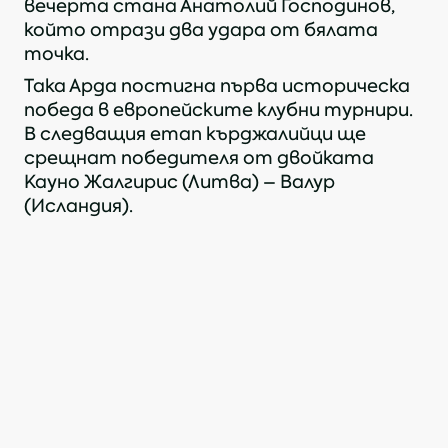
вечерта стана Анатолий Господинов,
който отрази два удара от бялата
точка.
Така Арда постигна първа историческа
победа в европейските клубни турнири.
В следващия етап кърджалийци ще
срещнат победителя от двойката
Кауно Жалгирис (Литва) – Валур
(Исландия).