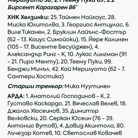
Бирсент Карагарен 86’
ХИК Хелзинки:
25. Таймен Найхаус, 28.
Миска Юлитолва, 3. Георгиос Антцулас, 6.
Виле Тиканен, 2. Бруклин Лайънс-Фостър
(62 - 13. Каиус Симойоки), 15. Йере Калинен
(105 - 17. Висенте Бесуйджен), 4.
Александър Ринг - К, 10. Лукас Лингман (91
- 21. Пиро Менту), 20. Теему Пуки, 99.
Бeнджи Мичъл, 42. Кай Мерилуото (62 - 7.
Сантери Хостика)
Старши треньор:
Мика Нуутинен
АРДА:
1. Анатолий Господинов - К, 2.
Густаво Каскардо, 21. Вячеслав Велев, 18.
Джалал Хюсеинов, 35. Димитър
Велковски, 20. Серкан Юсеин (76 - 39.
Антонио Вутов), 4. Давид Акинтола, 80.
Лъчезар Котев, 10. Светослав Ковачев