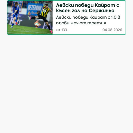
точков актив за редица
Левски победи Кайрат с
фентъзи мениджъри.
късен гол на Сержиньо
Нападателите и
Левски победи Кайрат с 1:0 в
офанзивните футболисти
първи мач от третия
доминираха по терените,
квалификационен кръг на
но...
133
04.08.2026
Шампионската лига.
Единственото попадение на
стадион „Георги Аспарухов“
отбеляза Сержиньо във
втората минута на доб...