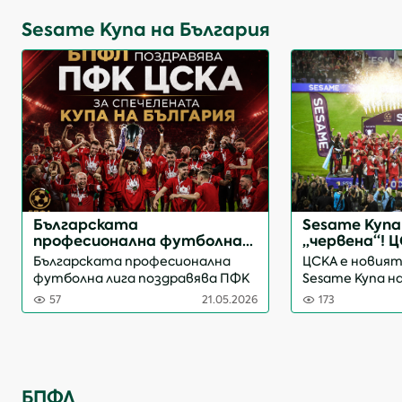
ПоповСъдийски наблю...
Sesame Купа на България
Българската
Sesame Купа
професионална футболна
„червена“! 
лига поздравява ПФК ЦСКА
Локомотив (
Българската професионална
ЦСКА е новият
за спечелването на Sesame
инфарктна 
футболна лига поздравява ПФК
Sesame Купа на
Купата на България
„Васил Левс
ЦСКА за спечелването на
2025/26! В гра
57
21.05.2026
173
Sesame Купа на България.
драматичен фи
Спечелването на трофея е
пред над 34 0
заслужен резултат от
Националния с
последователната работа и
Левски“, „арме
силното представяне на о...
БПФЛ