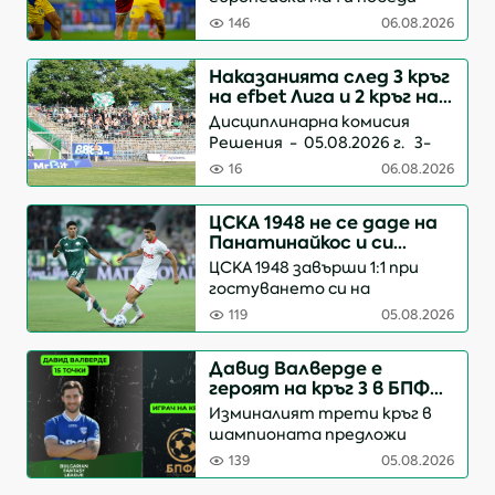
евротурнирите
Макаби Тел Авив с
146
06.08.2026
категоричното 3:0 в
Батуми. „Червените“
Наказанията след 3 кръг
напълно заслужиха успеха си
на efbet Лига и 2 кръг на
на „Аджарабет Арена“ и ще
Mr Bit Втора лига
Дисциплинарна комисия
посрещнат израел...
Решения - 05.08.2026 г. 3-
ти кръг ППФЛ /efbet Лига/
16
06.08.2026
С предупреждения – 32
състезатели Със спир...
ЦСКА 1948 не се даде на
Панатинайкос и си
тръгва с ценно реми от
ЦСКА 1948 завърши 1:1 при
Атина
гостуването си на
Панатинайкос на стадион
119
05.08.2026
„Спирос Луис“ в първия мач
от третия
Давид Валверде е
квалификационен кръг на
героят на кръг 3 в БПФЛ
Лигата на конференциите.
Фентъзи, Левски и
Изминалият трети кръг в
„Червените“ се предста...
Лудогорец без грешка на
шампионата предложи
върха
изключителни индивидуални
139
05.08.2026
представяния и сериозен