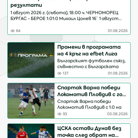
резултати
1 август 2026 г. (събота), 18:00 ч. ЧЕРНОМОРЕЦ
БУРГАС - БЕРОЕ 1:01:0 Михаил Цонев 16` 1 август
2026 г. (събота), 20:00 ч.ФРАТРИЯ - РИЛСКИ
СПОРТИСТ 1:01:0 Станислав Дюлгеров 42`
64
01.08.2026
СПАРТАК ПЛЕВЕН - МАРЕК...
Промени в програмата
на 4 кръг на efbet Лига
Българският футболен съюз,
съвместно с Българската
професионална футболна
137
01.08.2026
лига и Нова Броудкастинг
Груп, уведомява, че се налага
Спартак Варна победи
корекция в програмата на
Локомотив Пловдив с гол
срещите от IV кръг на efbet
на Давид Валверде
Спартак Варна победи
Лига, въпреки вече...
(ВИДЕО)
Локомотив Пловдив с 1:0 на
стадион „Спартак“ в
93
03.08.2026
последния мач от третия
кръг на Първа
ЦСКА остави Дунав без
лига. Единственото
точка след обрат на
попадение в срещата