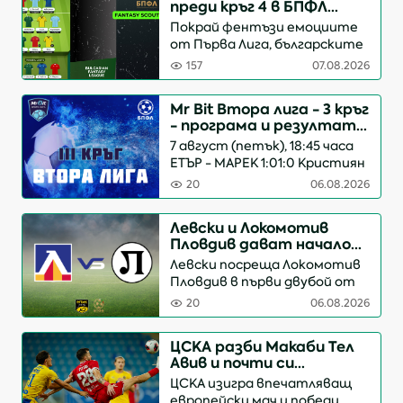
преди кръг 4 в БПФЛ
Фентъзи
Покрай фентъзи емоциите
от Първа Лига, българските
отбори продължават да ни
157
07.08.2026
носят радост и гордост с
великолепното си
Mr Bit Втора лига - 3 кръг
представяне в
- програма и резултати
европейските клубни
(обновява се)
7 август (петък), 18:45 часа
турнири. Този път
ЕТЪР - МАРЕК 1:01:0 Кристиян
равносметката е 2 победи и
Величков 72 9 август
1 р...
20
06.08.2026
(неделя), 18:00 часа
СПОРТИСТ СВОГЕ - ПИРИН
Левски и Локомотив
Съдия: Георги Спасов 9
Пловдив дават начало
август (неделя), 18:00 часа
на кръга
Левски посреща Локомотив
РИЛСКИ СПОРТИСТ -
Пловдив в първи двубой от
СПАРТАК...
четвъртия кръг на efbet
20
06.08.2026
Лига. Срещата на стадион
"Георги Аспарухов" започва в
ЦСКА разби Макаби Тел
21:15 часа и ще бъде
Авив и почти си
ръководена от Геро Писков.
гарантира участие в
ЦСКА изигра впечатляващ
Мачът ще се излъчва по...
основна фаза на
европейски мач и победи