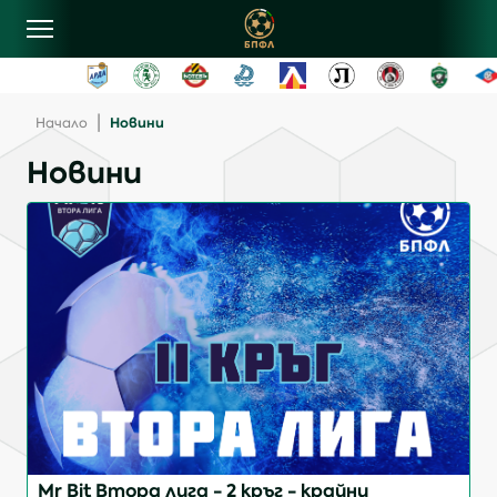
овини
|
Новини
Начало
Новини
лубове
ласиране
рограма
ентъзи
онтакти
Mr Bit Втора лига - 2 кръг - крайни