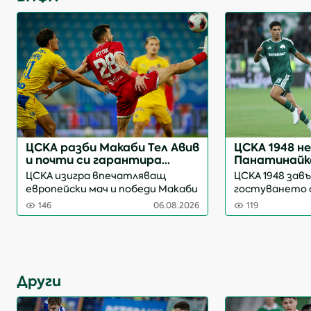
ЦСКА разби Макаби Тел Авив
ЦСКА 1948 не
и почти си гарантира
Панатинайко
участие в основна фаза на
с ценно рем
ЦСКА изигра впечатляващ
ЦСКА 1948 завъ
евротурнирите
европейски мач и победи Макаби
гостуването 
Тел Авив с категоричното 3:0 в
Панатинайкос
146
06.08.2026
119
Батуми. „Червените“ напълно
„Спирос Луис“
заслужиха успеха си на
третия квали
„Аджарабет Арена“ и ще
на Лигата на 
посрещнат израел...
„Червените“ с
Други