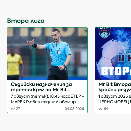
в европейските клубни турнири.
фентъзи мени
Този път равносметката е 2
Нападателите
победи и 1 р...
футболисти д
Втора лига
терените, но..
Съдийски назначения за
Mr Bit Втора 
третия кръг на Mr Bit
крайни рез
Втора лига
7 август (петък), 18:45 часаЕТЪР -
1 август 2026 г
МАРЕК Главен съдия: Любомир
ЧЕРНОМОРЕЦ Б
Николаев ВушовскиАсистент
1:01:0 Михаил Ц
27
04.08.2026
64
№1: Венелин Павлов
2026 г. (събот
ИвановАсистент №2: Ангел
- РИЛСКИ СПОР
Бориславов СтанчевЧетвърти
Станислав Дю
съдия: Борис Борисов
СПАРТАК ПЛЕВЕН