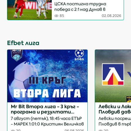
"Васил Левски" (ВИДЕО)
ЦСКА постигна трудна
отбеляза Давид Валверде
победа с 2:1 над Дунав в
още в 8-ата ми...
двубой от третия кръг на
85
02.08.2026
efbet Лига. Русенци поведоха с
впечатляващо попадение на
Радослав Апостолов в
деветата минута, но Жоел
Efbet лига
Цварц бързо изравни с гол...
Mr Bit Втора лига - 3 кръг -
Левски и Ло
програма и резултати
Пловдив дав
(обновява се)
кръга
7 август (петък), 18:45 часа ЕТЪР
Левски посре
- МАРЕК 1:01:0 Кристиян Величков
Пловдив в пър
72 9 август (неделя), 18:00 часа
четвъртия кръг