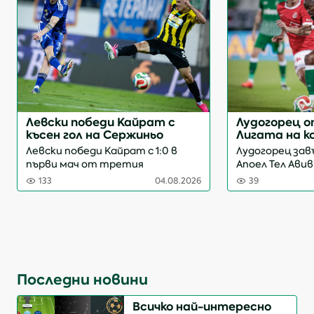
Левски победи Кайрат с
Лудогорец 
късен гол на Сержиньо
Лигата на 
след равенс
Левски победи Кайрат с 1:0 в
Лудогорец зав
Авив
първи мач от третия
Апоел Тел Ави
квалификационен кръг на
Арена“ в мач
133
04.08.2026
39
Шампионската лига.
квалификацион
Единственото попадение на
Лигата на ко
стадион „Георги Аспарухов“
загубата с 0:
отбеляза Сержиньо във
„орли...
втората минута на доб...
Последни новини
Всичко най-интересно